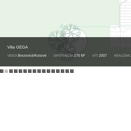
Villa GEGA
Brezovicë/Kosovë
|
270 M²
|
2007
|
VENDI
SIPËRFAQJA
VITI
REALIZIMI