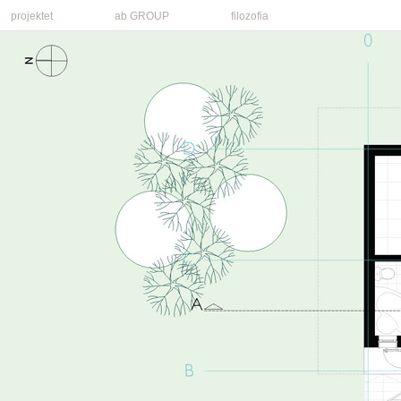
projektet
ab GROUP
filozofia