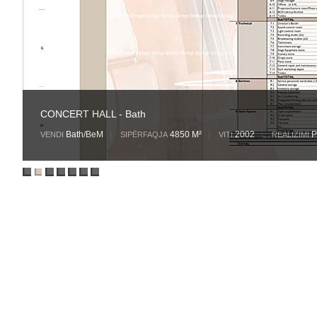
CONCERT HALL - Bath
Bath/BeM
|
4850 M²
|
2002
|
P
VENDI
SIPËRFAQJA
VITI
REALIZIMI