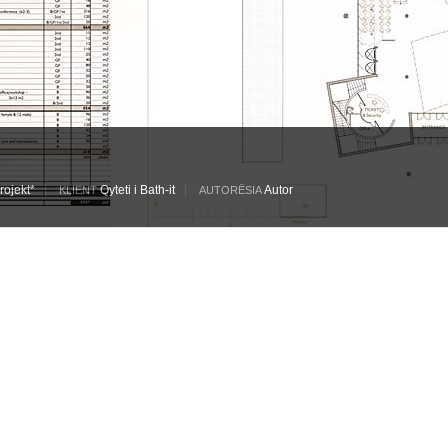
rojekt*
|
Qyteti i Bath-it
|
Autor
KLIENT
AUTORËSIA