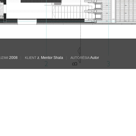
2008
|
z. Mentor Shala
|
Autor
IZIMI
KLIENT
AUTORËSIA