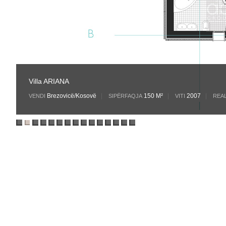
Villa ARIANA
Brezovicë/Kosovë
|
150 M²
|
2007
|
VENDI
SIPËRFAQJA
VITI
REAL