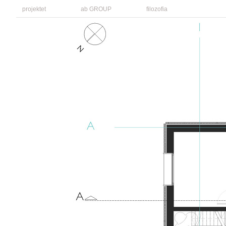
projektet
ab GROUP
filozofia