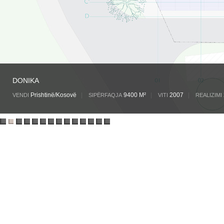
DONIKA
Prishtinë/Kosovë
|
9400 M²
|
2007
|
VENDI
SIPËRFAQJA
VITI
REALIZIMI