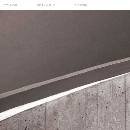
projektet
ab GROUP
filozofia